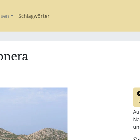
isen
Schlagwörter
onera
Au
Na
un