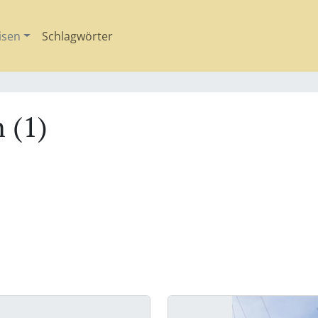
isen
Schlagwörter
 (1)