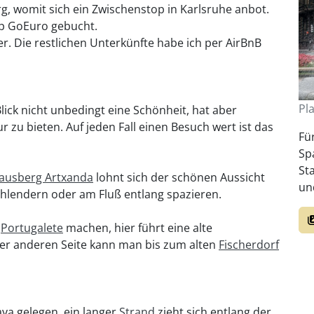
g, womit sich ein Zwischenstop in Karlsruhe anbot.
pp GoEuro gebucht.
er. Die restlichen Unterkünfte habe ich per AirBnB
Pl
lick nicht unbedingt eine Schönheit, hat aber
r zu bieten. Auf jeden Fall einen Besuch wert ist das
Fü
Sp
St
ausberg Artxanda
lohnt sich der schönen Aussicht
un
hlendern oder am Fluß entlang spazieren.
h
Portugalete
machen, hier führt eine alte
der anderen Seite kann man bis zum alten
Fischerdorf
ya gelegen, ein langer
Strand
zieht sich entlang der