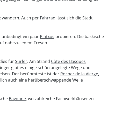
k wandern. Auch per
Fahrrad
lässt sich die Stadt
n unbedingt ein paar
Pintxos
probieren. Die baskische
uf nahezu jedem Tresen.
dies für
Surfer
. Am Strand
Côte des Basques
gänger gibt es einige schön angelegte Wege und
lsen. Der berühmteste ist der
Rocher de la Vierge
,
ntlich auch eine herüberschwappende Welle
ische
Bayonne
, wo zahlreiche Fachwerkhäuser zu