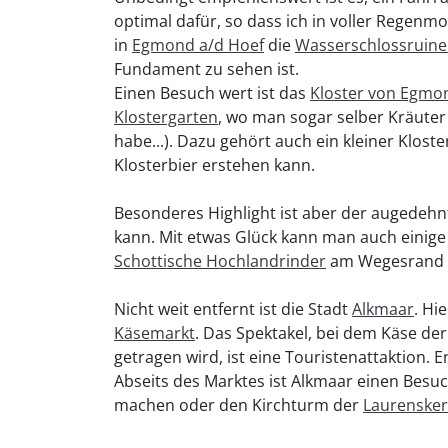
optimal dafür, so dass ich in voller Regenm
in
Egmond a/d Hoef
die
Wasserschlossruine
Fundament zu sehen ist.
Einen Besuch wert ist das
Kloster von Egmo
Klostergarten
, wo man sogar selber Kräuter 
habe...). Dazu gehört auch ein kleiner Klo
Klosterbier erstehen kann.
Besonderes Highlight ist aber der augedeh
kann. Mit etwas Glück kann man auch einige 
Schottische Hochlandrinder
am Wegesrand 
Nicht weit entfernt ist die Stadt
Alkmaar
. Hi
Käsemarkt
. Das Spektakel, bei dem Käse d
getragen wird, ist eine Touristenattaktion. 
Abseits des Marktes ist Alkmaar einen Besu
machen oder den Kirchturm der
Laurensker