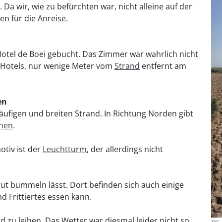
a wir, wie zu befürchten war, nicht alleine auf der
en für die Anreise.
otel de Boei gebucht. Das Zimmer war wahrlich nicht
s Hotels, nur wenige Meter vom
Strand
entfernt am
en
läufigen und breiten Strand. In Richtung Norden gibt
ünen
.
tiv ist der
Leuchtturm
, der allerdings nicht
gut bummeln lässt. Dort befinden sich auch einige
d Frittiertes essen kann.
d zu leihen. Das Wetter war diesmal leider nicht so