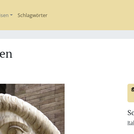
isen
Schlagwörter
een
S
Ita