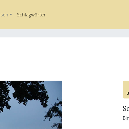
isen
Schlagwörter
B
S
Bi