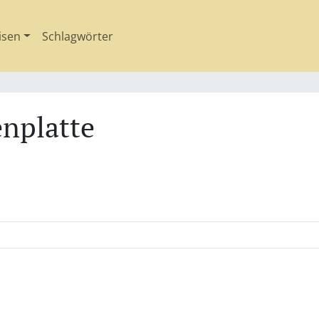
isen
Schlagwörter
nplatte